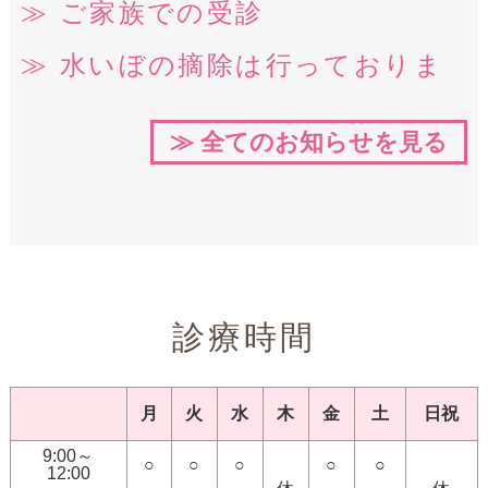
ご家族での受診
水いぼの摘除は行っておりま
せん
≫ 全てのお知らせを見る
ピアスの穴あけは行っており
ません
診療の申込方法を「時間帯予約
制」に変更
診療時間
窓口でのお支払は現金のみで
す
月
火
水
木
金
土
日祝
電子的診療情報連携体制整備加
9:00～
○
○
○
○
○
12:00
算に関する掲示