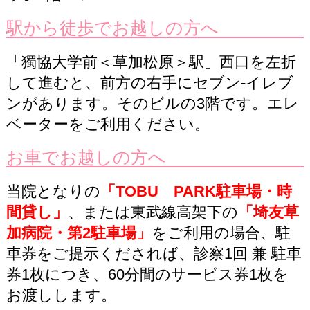
駅から徒歩で
お越しの方へ
「獨協大学前＜草加松原＞駅」西口を左折
して進むと、前方の右手にセブン‐イレブ
ンがあります。そのビルの3階です。エレ
ベーターをご利用ください。
お車で
お越しの方へ
当院となりの
「TOBU PARK駐車場・時
間貸し」
、または東武線高架下の
「埼友草
加病院・第2駐車場」
をご利用の場合、駐
車券をご提示くだされば、診察1回 兼 駐車
券1枚につき、60分間のサービス券1枚を
お渡しします。