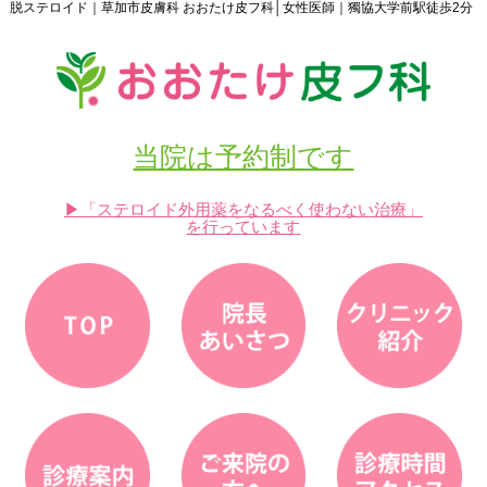
脱ステロイド｜草加市皮膚科 おおたけ皮フ科│女性医師｜獨協大学前駅徒歩2分
当院は予約制です
▶「ステロイド外用薬をなるべく使わない治療」
を行っています